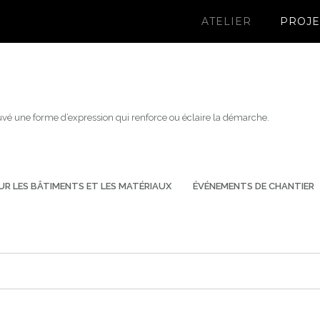
ATELIER
PROJE
uvé une forme d’expression qui renforce ou éclaire la démarche.
UR LES BÂTIMENTS ET LES MATÉRIAUX
ÉVÉNEMENTS DE CHANTIER