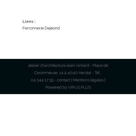
Liens :
Ferronnerie Dejeond
atelier d'architecture alain richard - Place de
Coronmeuse, 14 à 4040 Herstal - Tél :
04.344.17.39 -
contact
|
Mentions légales
|
Powered by
VIRUS.PLUS