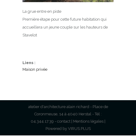
La grue entre en piste
Première étape pour cette future habitation qui
accueillera un jeune couple sur les hauteurs de
Stavelot
Liens :
Maison privée
atelier d'architecture alain richard - Place de
Coronmeuse, 14 à 4040 Herstal - Tél :
04.344.17.39 -
contact
|
Mentions légales
|
Powered by
VIRUS.PLUS