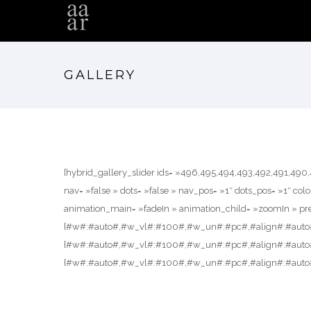
GALLERY
[hybrid_gallery_slider ids= »496,495,494,493,492,491,49
nav= »false » dots= »false » nav_pos= »1″ dots_pos= »1″ co
animation_main= »fadeIn » animation_child= »zoomIn » pre
{#w#:#auto#,#w_vl#:#100#,#w_un#:#pc#,#align#:#auto
{#w#:#auto#,#w_vl#:#100#,#w_un#:#pc#,#align#:#auto
{#w#:#auto#,#w_vl#:#100#,#w_un#:#pc#,#align#:#auto#}