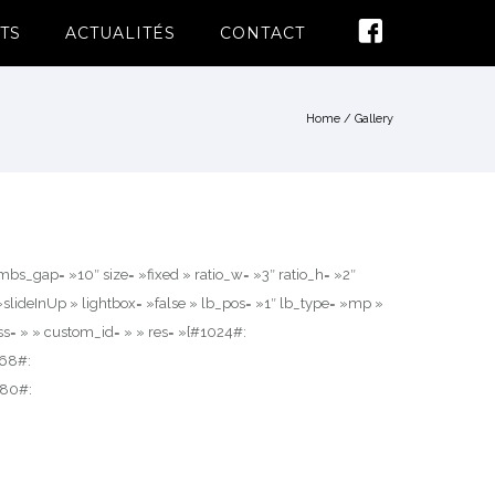
TS
ACTUALITÉS
CONTACT
Home
/
Gallery
_gap= »10″ size= »fixed » ratio_w= »3″ ratio_h= »2″
slideInUp » lightbox= »false » lb_pos= »1″ lb_type= »mp »
s= » » custom_id= » » res= »{#1024#:
68#:
480#: