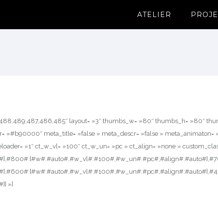
ATELIER
PROJE
0,488,489,487,486,485″ layout= »3″ thumbs_w= »80″ thumbs_h= »80″ thumbs
lor= »#b90000″ meta_title= »false » meta_descr= »false » meta_animaton= »
loader= »1″ ct_w_vl= »100″ ct_w_un= »pc » ct_align= »none » custom_clas
#},#800#:{#w#:#auto#,#w_vl#:#100#,#w_un#:#pc#,#align#:#auto#},#7
#},#600#:{#w#:#auto#,#w_vl#:#100#,#w_un#:#pc#,#align#:#auto#},#
} »]