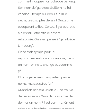
comme l’indique mon ticket de parking.
Son nom de ‘gare des Guillemins’ lui
venait du temps où, depuis le XIIIe
siècle, les disciples de saint Guillaume
occupaient le lieu. Certes, il y a peu, elle
a bien failli être officiellement
rebaptisée. On avait pensé à ‘gare Liège
Limbourg’…
L’idée était sympa pour le
rapprochement communautaire, mais
un nom, on ne le change pas comme
çà.
Et puis, je ne veux pas parler que de
noms, mais aussi de ‘on’
Quand on pense à un on, qui se trouve
derrière ce on ? Qui a dans son rôle de
donner un nom ? Il est communément
admis que le géniteur donne un nom à