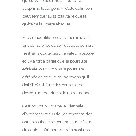
qui subsiste dès l’instant où l’on a
supprimé toute gêne ». Cette définition
peut sembler aussi totalitaire que la
quête de la liberté absolue.
Facteur identifié lorsque l’homme eut
pris conscience de son utilité, le confort
n’est sans doute pas une valeur absolue,
et il y a fort à parier que sa poursuite
effrénée (ou du moins la poursuite
effrénée de ce que nous croyons qu’il
doit être) est l’une des causes des
déséquilibres actuels de notre monde.
C’est pourquoi, lors de la Triennale
d’Architecture d’Oslo, les responsables
ont-ils souhaité se pencher sur le futur
du confort… Où nous entraîneront nos