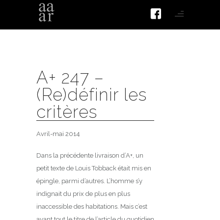
A+ 247 –
(Re)définir les
critères
Avril-mai 2014
Dans la précédente livraison d’A+, un
petit texte de Louis Tobback était mis en
épingle, parmi d’autres. L’homme s’y
indignait du prix de plus en plus
inaccessible des habitations. Mais c’est
avant tout le titre de l’article du quotidien