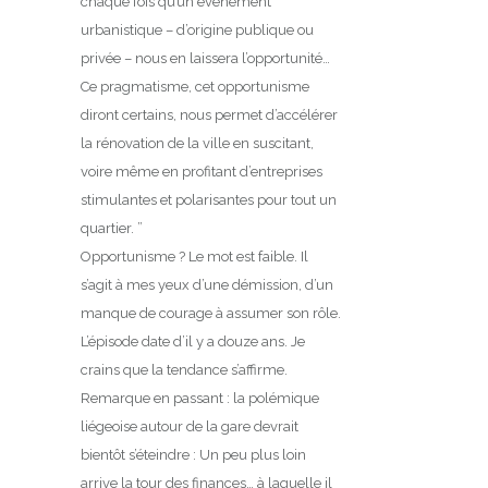
chaque fois qu’un événement
urbanistique – d’origine publique ou
privée – nous en laissera l’opportunité…
Ce pragmatisme, cet opportunisme
diront certains, nous permet d’accélérer
la rénovation de la ville en suscitant,
voire même en profitant d’entreprises
stimulantes et polarisantes pour tout un
quartier. ”
Opportunisme ? Le mot est faible. Il
s’agit à mes yeux d’une démission, d’un
manque de courage à assumer son rôle.
L’épisode date d’il y a douze ans. Je
crains que la tendance s’affirme.
Remarque en passant : la polémique
liégeoise autour de la gare devrait
bientôt s’éteindre : Un peu plus loin
arrive la tour des finances… à laquelle il